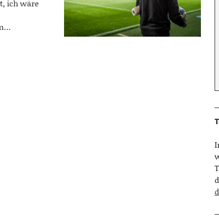
t, ich wäre
um…
T
w
T
d
d