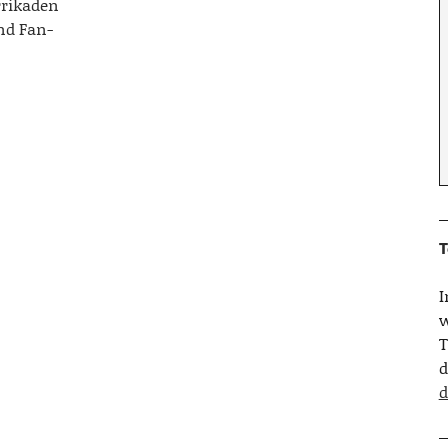
rrikaden
nd Fan-
T
w
T
d
d