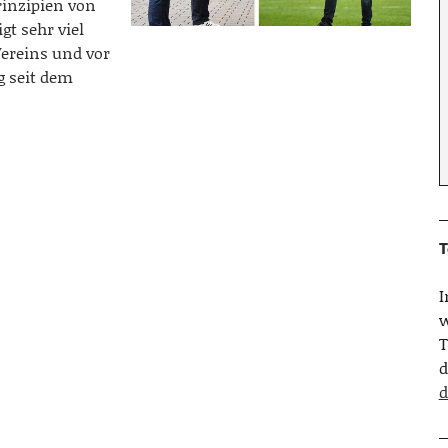
rinzipien von
t sehr viel
Vereins und vor
g seit dem
T
w
T
d
d