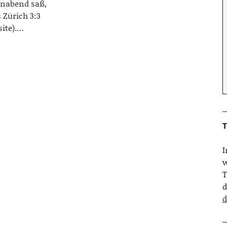
rnabend saß,
 Zürich 3:3
site).…
T
w
T
d
d