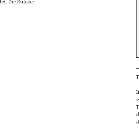
t. Die Kulisse
T
w
T
d
d