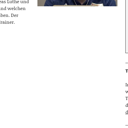
eas Luthe und
 und welchen
aben. Der
rainer.
T
w
T
d
d