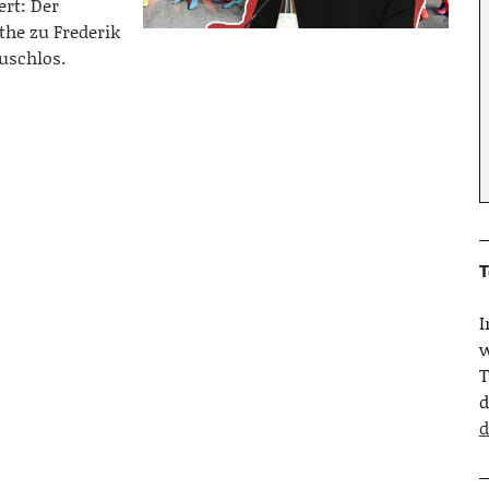
rt: Der
he zu Frederik
uschlos.
T
w
T
d
d