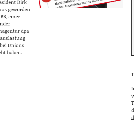
äsident Dirk
raus geworden
BB, einer
ender
enagentur dpa
nauslastung
 bei Unions
cht haben.
T
w
T
d
d