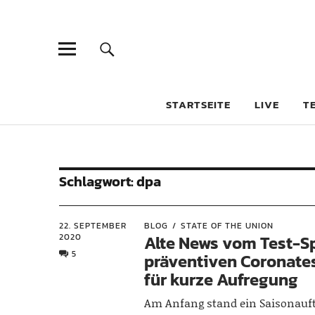
STARTSEITE
LIVE
T
Schlagwort:
dpa
22. SEPTEMBER
BLOG
STATE OF THE UNION
2020
Alte News vom Test-Sp
5
präventiven Coronate
für kurze Aufregung
Am Anfang stand ein Saisonauf