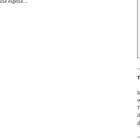
ine eigene…
T
w
T
d
d