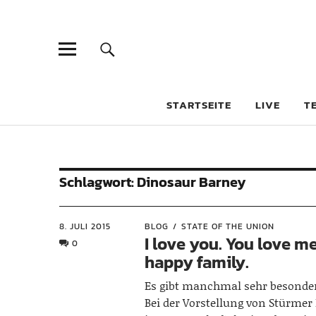
STARTSEITE
LIVE
T
Schlagwort:
Dinosaur Barney
8. JULI 2015
BLOG
STATE OF THE UNION
I love you. You love me
0
happy family.
Es gibt manchmal sehr besond
Bei der Vorstellung von Stürme