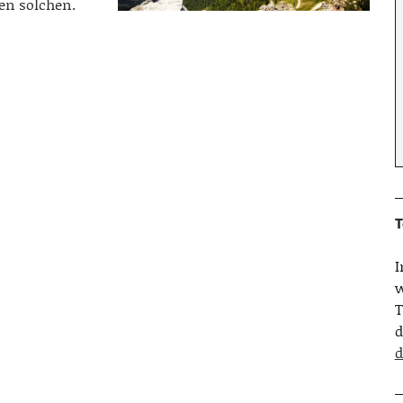
en solchen.
T
w
T
d
d