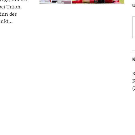
U
 bei Union
inn des
Punkt…
K
B
(