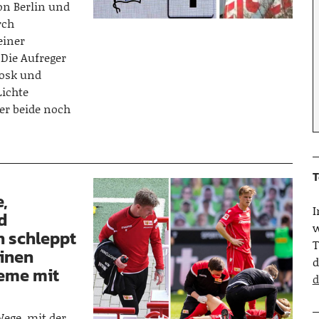
on Berlin und
rch
einer
 Die Aufreger
iosk und
Lichte
er beide noch
T
,
d
w
n schleppt
T
inen
d
leme mit
d
ege, mit der