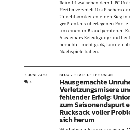
Beim 1:1 zwischen dem 1. FC Uni
Hertha verspielt Urs Fischers du
Unachtsamkeiten einen Sieg in 
größtenteils überlegenen Partie.
um einen in Brand geratenen K
Ascacibars Beleidigung sind bei 
berachtet nicht groß, können ab
Nachspiele haben.
2. JUNI 2020
BLOG
STATE OF THE UNION
Hausgemachte Unruhe
4
Verletzungsmisere un
fehlender Erfolg: Unio
zum Saisonendspurt e
Rucksack voller Prob
sich herum
Wir haben alle unsere eigenen W