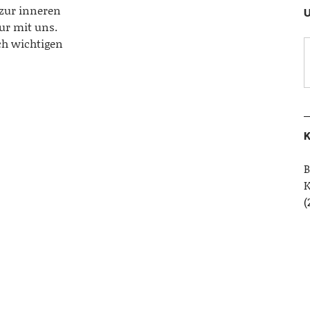
 zur inneren
U
ur mit uns.
ch wichtigen
K
B
(