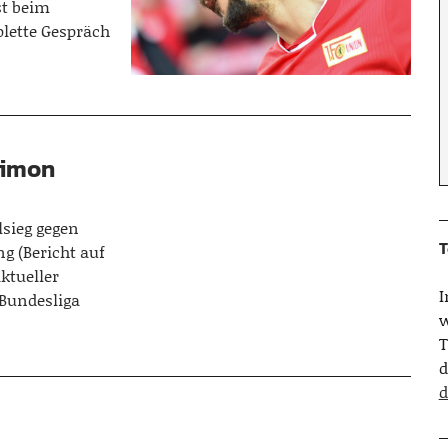
st beim
lette Gespräch
 Simon
lsieg gegen
T
ng (Bericht auf
ktueller
-Bundesliga
w
T
d
d