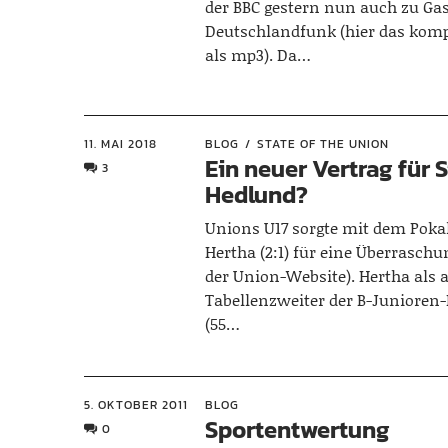
der BBC gestern nun auch zu Ga
Deutschlandfunk (hier das komp
als mp3). Da…
11. MAI 2018
BLOG
STATE OF THE UNION
Ein neuer Vertrag für
3
Hedlund?
Unions U17 sorgte mit dem Poka
Hertha (2:1) für eine Überraschu
der Union-Website). Hertha als a
Tabellenzweiter der B-Junioren
(55…
5. OKTOBER 2011
BLOG
Sportentwertung
0