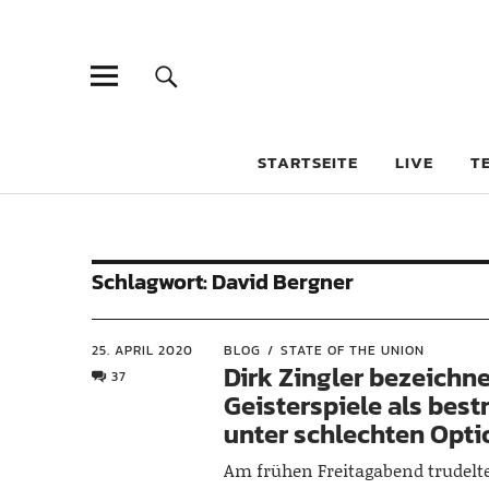
STARTSEITE
LIVE
T
Schlagwort:
David Bergner
25. APRIL 2020
BLOG
STATE OF THE UNION
Dirk Zingler bezeichn
37
Geisterspiele als bes
unter schlechten Opt
Am frühen Freitagabend trudelt