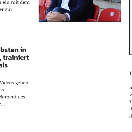
in ein mit dem
er zur
ebsten in
 trainiert
als
T
 Videos gehen
as
w
 Moment des
T
er…
d
d