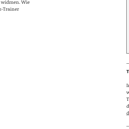
n widmen. Wie
k-Trainer
T
w
T
d
d