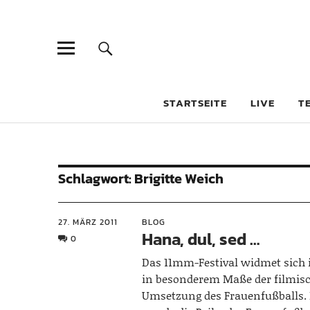
STARTSEITE
LIVE
T
Schlagwort:
Brigitte Weich
27. MÄRZ 2011
BLOG
Hana, dul, sed …
0
Das 11mm-Festival widmet sich 
in besonderem Maße der filmis
Umsetzung des Frauenfußballs. 