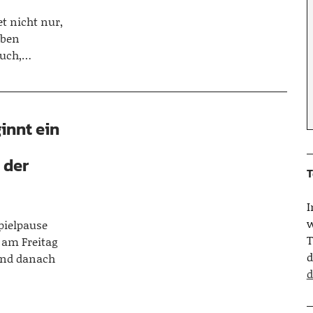
t nicht nur,
aben
auch,…
innt ein
 der
T
w
spielpause
T
 am Freitag
d
 und danach
d