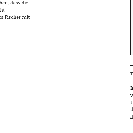
hen, dass die
cht
s Fischer mit
T
w
T
d
d