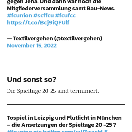
gegen Jena. Und dann war noch die
Mitgliederversammlung samt Bau-News.
#fcunion
#scffcu
#fcufcc
https://t.co/Bcj9iQFUlf
— Textilvergehen (@textilvergehen)
November 15, 2022
Und sonst so?
Die Spieltage 20-25 sind terminiert.
Tospiel in Leizpig und Flutlicht in München
– die Ansetzungen der Spieltage 20 -25 ?
#fcunion
pic.twitter.com/wJIZwzchLE