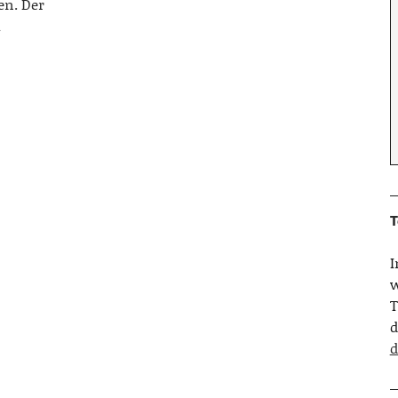
en. Der
m
T
w
T
d
d