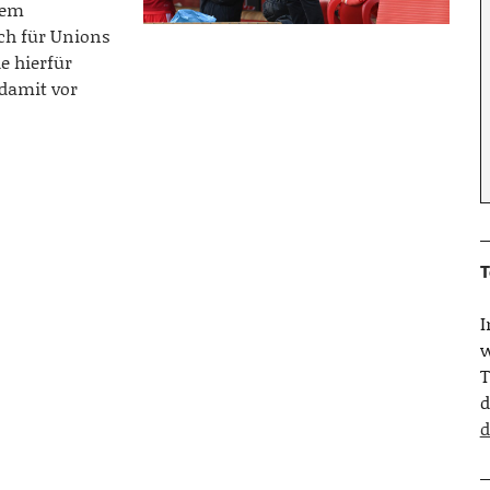
nem
ch für Unions
 hierfür
damit vor
T
w
T
d
d